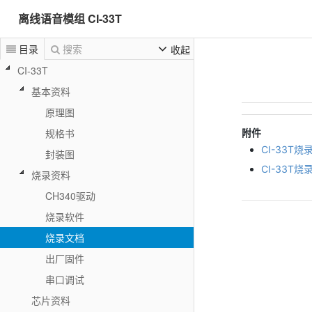
离线语音模组 CI-33T
目录
搜索
收起
CI-33T
基本资料
原理图
附件
规格书
CI-33T烧
封装图
CI-33T烧
烧录资料
CH340驱动
烧录软件
烧录文档
出厂固件
串口调试
芯片资料