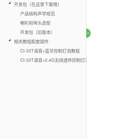
开发包（在这里下载哦）
产品结构声学规范
喇叭和咪头选型
开发包（旧版本）
相关教程配套固件
CI-33T语音+蓝牙控制灯泡教程
CI-33T语音+2.4G无线透传控制灯泡教程