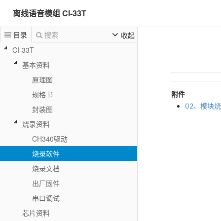
离线语音模组 CI-33T
目录
搜索
收起
CI-33T
基本资料
原理图
附件
规格书
02、模块烧
封装图
烧录资料
CH340驱动
烧录软件
烧录文档
出厂固件
串口调试
芯片资料