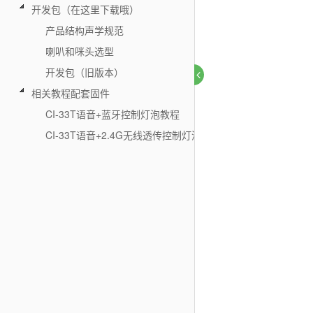
开发包（在这里下载哦）
产品结构声学规范
喇叭和咪头选型
开发包（旧版本）
相关教程配套固件
CI-33T语音+蓝牙控制灯泡教程
CI-33T语音+2.4G无线透传控制灯泡教程