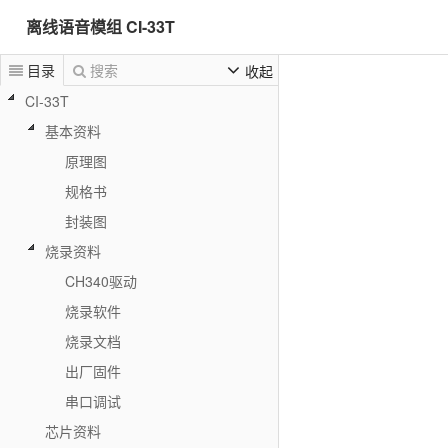
离线语音模组 CI-33T
目录
搜索
收起
CI-33T
基本资料
原理图
规格书
封装图
烧录资料
CH340驱动
烧录软件
烧录文档
出厂固件
串口调试
芯片资料