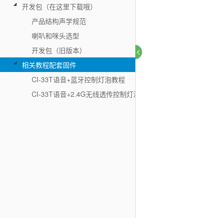
开发包（在这里下载哦）
产品结构声学规范
喇叭和咪头选型
开发包（旧版本）
相关教程配套固件
CI-33T语音+蓝牙控制灯泡教程
CI-33T语音+2.4G无线透传控制灯泡教程