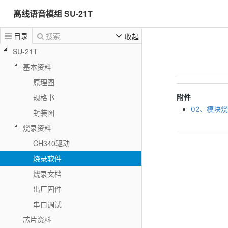
离线语音模组 SU-21T
目录
搜索
收起
SU-21T
基本资料
原理图
附件
规格书
02、模块烧
封装图
烧录资料
CH340驱动
烧录软件
烧录文档
出厂固件
串口调试
芯片资料