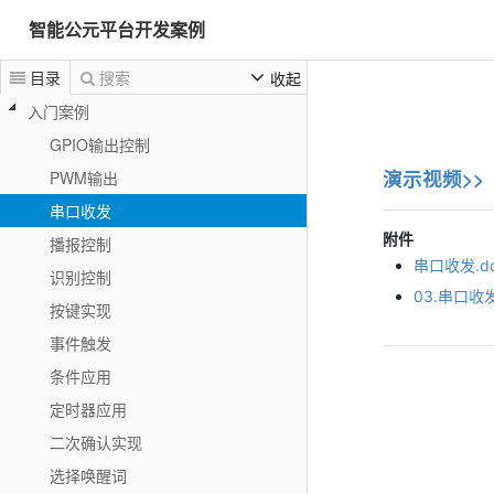
智能公元平台开发案例
目录
搜索
收起
入门案例
GPIO输出控制
演示视频>>
PWM输出
串口收发
附件
播报控制
串口收发.d
识别控制
03.串口收发
按键实现
事件触发
条件应用
定时器应用
二次确认实现
选择唤醒词